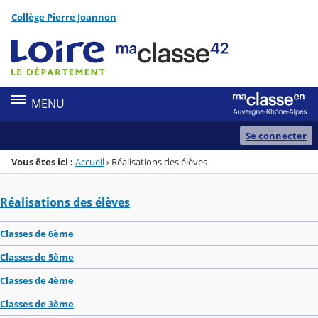
Panneau de gestion des cookies
Collège Pierre Joannon
Menu de la rubrique
Contenu
MENU
Se connecter
Vous êtes ici :
Accueil
›
Réalisations des élèves
Réalisations des élèves
Classes de 6ème
Classes de 5ème
Classes de 4ème
Classes de 3ème