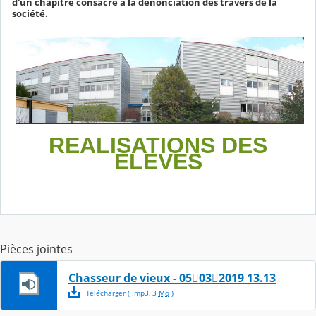
d'un chapitre consacré à la dénonciation des travers de la
société.
REALISATIONS DES
ELEVES
Pièces jointes
Chasseur de vieux - 05032019 13.13
Télécharger
( .
mp3
,
3
Mo
)