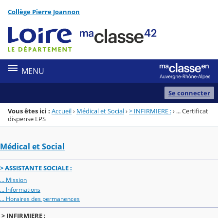
Panneau de gestion des cookies
Collège Pierre Joannon
Menu de la rubrique
Contenu
MENU
Se connecter
Vous êtes ici :
Accueil
›
Médical et Social
›
> INFIRMIERE :
›
... Certificat
dispense EPS
Médical et Social
> ASSISTANTE SOCIALE :
... Mission
... Informations
... Horaires des permanences
> INFIRMIERE :