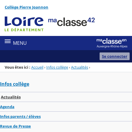
Panneau de gestion des cookies
Collège Pierre Joannon
Menu de la rubrique
Contenu
MENU
Se connecter
Vous êtes ici :
Accueil
›
Infos collège
›
Actualités
›
Infos collège
Actualités
Agenda
Infos parents / élèves
Revue de Presse